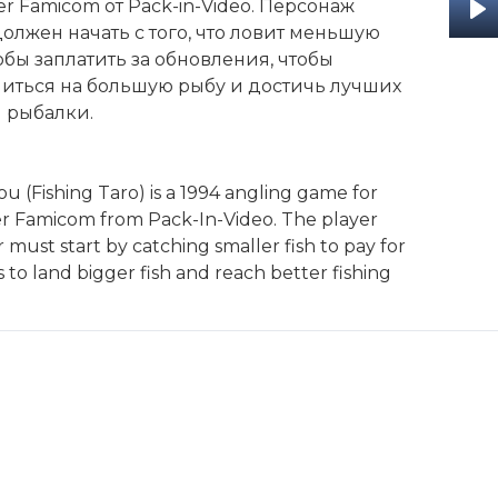
r Famicom от Pack-in-Video. Персонаж
олжен начать с того, что ловит меньшую
Pl
обы заплатить за обновления, чтобы
иться на большую рыбу и достичь лучших
я рыбалки.
ou (Fishing Taro) is a 1994 angling game for
r Famicom from Pack-In-Video. The player
 must start by catching smaller fish to pay for
to land bigger fish and reach better fishing