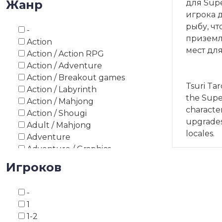
Жанр
для Supe
1993
игрока д
1994
рыбу, чт
-
1995
приземл
Action
1996
мест дл
Action / Action RPG
1997
Action / Adventure
1998
Action / Breakout games
1999
Tsuri Tar
Action / Labyrinth
2000
the Supe
Action / Mahjong
2003
character
Action / Shougi
2008
upgrades 
Adult / Mahjong
2010
locales.
Adventure
2012
Adventure / Graphics
2013
Adventure / Point and Click
Игроков
2014
Adventure / Survival Horror
2015
Adventure / Text
2016
-
Adventure / Visual Novel
2017
1
Asiatic board game
2018
1-2
Asiatic board game / Go