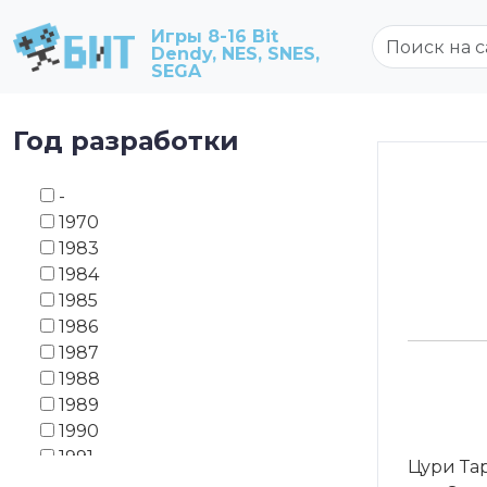
Игры 8-16 Bit
Dendy, NES, SNES,
SEGA
Год разработки
-
1970
1983
1984
1985
1986
1987
1988
1989
1990
1991
Цури Тар
1992