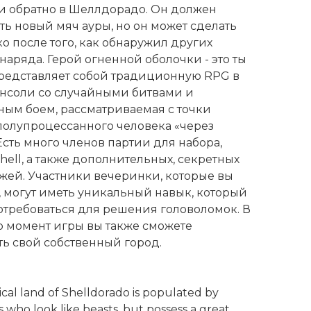
и обратно в Шеллдорадо. Он должен
ть новый мяч ауры, но он может сделать
ко после того, как обнаружил других
наряда. Герой огненной оболочки - это ты
 представляет собой традиционную RPG в
онсоли со случайными битвами и
ным боем, рассматриваемая с точки
полупроцессанного человека «через
Есть много членов партии для набора,
hell, а также дополнительных, секретных
жей. Участники вечеринки, которые вы
, могут иметь уникальный навык, который
отребоваться для решения головоломок. В
то момент игры вы также сможете
ть свой собственный город.
cal land of Shelldorado is populated by
 who look like beasts, but possess a great