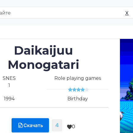
X
Daikaijuu
Monogatari
SNES
Role playing games
1
1994
Birthday
4
Скачать
0