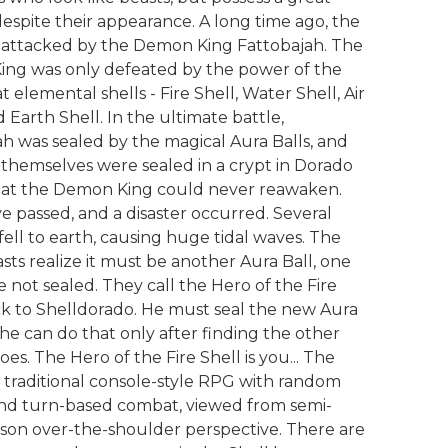
espite their appearance. A long time ago, the
 attacked by the Demon King Fattobajah. The
ng was only defeated by the power of the
t elemental shells - Fire Shell, Water Shell, Air
d Earth Shell. In the ultimate battle,
h was sealed by the magical Aura Balls, and
 themselves were sealed in a crypt in Dorado
 that the Demon King could never reawaken.
e passed, and a disaster occurred. Several
ell to earth, causing huge tidal waves. The
sts realize it must be another Aura Ball, one
 not sealed. They call the Hero of the Fire
ck to Shelldorado. He must seal the new Aura
 he can do that only after finding the other
oes. The Hero of the Fire Shell is you... The
a traditional console-style RPG with random
and turn-based combat, viewed from semi-
rson over-the-shoulder perspective. There are