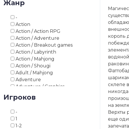
Жанр
1993
Магичес
1994
существ
-
1995
обладаю
Action
1996
внешнос
Action / Action RPG
1997
король 
Action / Adventure
1998
побежде
Action / Breakout games
1999
элемент
Action / Labyrinth
2000
водяной
Action / Mahjong
2003
раковин
Action / Shougi
2008
Фаттоба
Adult / Mahjong
2010
шарикам
Adventure
2012
склепе в
Adventure / Graphics
2013
никогда
Adventure / Point and Click
Игроков
2014
произош
Adventure / Survival Horror
2015
на земл
Adventure / Text
2016
-
Верхты 
Adventure / Visual Novel
2017
1
еще оди
Asiatic board game
2018
1-2
запечат
Asiatic board game / Go