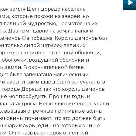
кая земля Шеллдорадо населена
Pl
ами, которые похожи на зверей, но
т великой мудростью, несмотря на их
ть. Давным -давно на землю напали
демонов Фаттобаджа. Король демонов был
н только силой четырех великих
арных раковинов - огненной оболочки,
 оболочки, воздушной оболочки и
ы земли. В окончательной битве
джа была запечатана магическими
и ауры, и сами шары были запечатаны в
 городе Дорадо, так что король демонов
 не мог пробудить. Прошли годы, и
ла катастрофа. Несколько метеоров упали
ю, вызывая огромные приливные волны.
раковины понимают, что это должен быть
н шарик ауры, один из которых они не
али. Они называют героя огненной