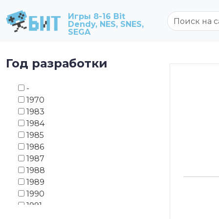
Игры 8-16 Bit
Dendy, NES, SNES,
SEGA
Год разработки
-
1970
1983
1984
1985
1986
1987
1988
1989
1990
1991
1992