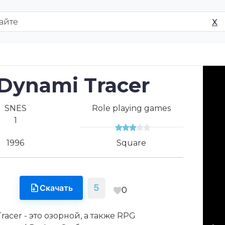
X
Dynami Tracer
SNES
Role playing games
1
1996
Square
5
Скачать
0
racer - это озорной, а также RPG