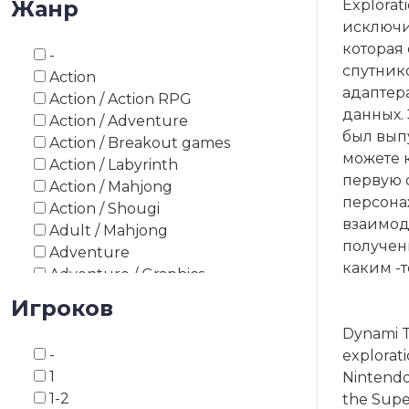
Жанр
Explorat
1993
исключит
1994
которая
-
1995
спутник
Action
1996
адаптер
Action / Action RPG
1997
данных. 
Action / Adventure
1998
был вып
Action / Breakout games
1999
можете к
Action / Labyrinth
2000
первую 
Action / Mahjong
2003
персонаж
Action / Shougi
2008
взаимод
Adult / Mahjong
2010
получен
Adventure
2012
каким -т
Adventure / Graphics
2013
Adventure / Point and Click
Игроков
2014
Adventure / Survival Horror
2015
Dynami T
Adventure / Text
2016
-
explorati
Adventure / Visual Novel
2017
1
Nintendo
Asiatic board game
2018
1-2
the Super
Asiatic board game / Go