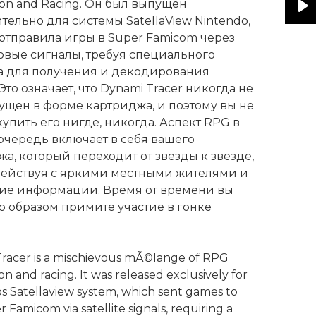
ion and Racing. Он был выпущен
ельно для системы SatellaView Nintendo,
Pl
 отправила игры в Super Famicom через
овые сигналы, требуя специального
а для получения и декодирования
Это означает, что Dynami Tracer никогда не
ущен в форме картриджа, и поэтому вы не
упить его нигде, никогда. Аспект RPG в
очередь включает в себя вашего
а, который переходит от звезды к звезде,
ействуя с яркими местными жителями и
ие информации. Время от времени вы
о образом примите участие в гонке
racer is a mischievous mÃ©lange of RPG
on and racing. It was released exclusively for
s Satellaview system, which sent games to
 Famicom via satellite signals, requiring a