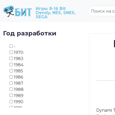
Игры 8-16 Bit
Dendy, NES, SNES,
SEGA
Год разработки
-
1970
1983
1984
1985
1986
1987
1988
1989
1990
1991
Dynami T
1992