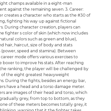
ght champs available in a eight-man
nt against the remaining seven. 3. Career:
r creates a character who starts as the #30 of
ng, fighting his way up against fictional
s. During character creation, players can
e fighter s color of skin (which now includes
atural colors such as green and blue),
d hair, haircut, size of body and stats
 (power, speed and stamina). Between
career mode offers various exercises to
e boxer to improve his stats. After reaching
 the ranking, the player will be challenged by
 of the eight greatest heavyweight
. During the fights, besides an energy bar,
ters have a head and a torso damage meter.
rs are images of their head and torso, which
radually grey, from top to bottom, as they
If one of these meters becomes totally grey, it
t blinking, warning that it the fighter takes