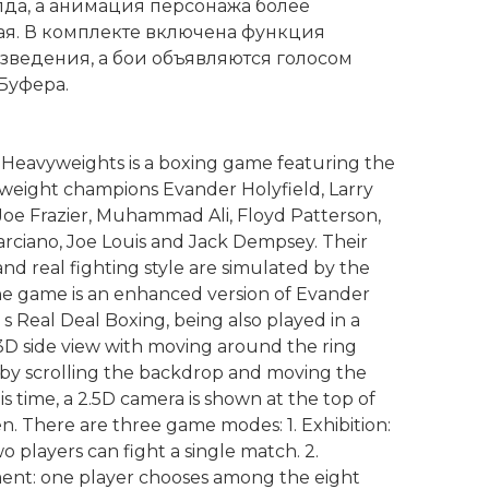
да, а анимация персонажа более
ая. В комплекте включена функция
зведения, а бои объявляются голосом
Буфера.
 Heavyweights is a boxing game featuring the
weight champions Evander Holyfield, Larry
Joe Frazier, Muhammad Ali, Floyd Patterson,
rciano, Joe Louis and Jack Dempsey. Their
and real fighting style are simulated by the
e game is an enhanced version of Evander
 s Real Deal Boxing, being also played in a
D side view with moving around the ring
by scrolling the backdrop and moving the
is time, a 2.5D camera is shown at the top of
n. There are three game modes: 1. Exhibition:
o players can fight a single match. 2.
nt: one player chooses among the eight