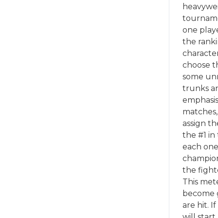
Anco
heavywei
Role playing games / Japanese
Andrew Joseph
tourname
RPG
Angel
one playe
Role playing games / Tactical
Another
the ranki
RPG
Another Ltd.
character
Shoot'em Up
Apache
choose th
Shoot'em up / Diagonal
Ape Studios
some unn
Shoot'em up / Horizontal
Appaloosa
trunks an
Shoot'em up / Vertical
Aprinet
emphasis
Shooter
ARC
matches, 
Shooter / 1st person
Arcade Zone
assign th
Shooter / 3rd person
Arcadia Systems
the #1 in
Shooter / Horizontal
Arc Co., Ltd.
each one
Shooter / Plane
Arc Developments
champions
Shooter / Plane, 1st person
Arc System Works
the figh
Shooter / Plane, 3rd person
Arena Entertainment
This mete
Shooter / Run and Gun
Argonaut Software
become g
Shooter / Space Invaders Like
Armor Project
are hit. 
Shooter / Vehicle, 1st person
Aroma
will star