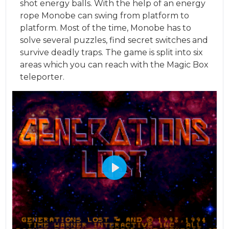
shot energy balls. With the help of an energy
rope Monobe can swing from platform to
platform. Most of the time, Monobe has to
solve several puzzles, find secret switches and
survive deadly traps. The game is split into six
areas which you can reach with the Magic Box
teleporter.
Play