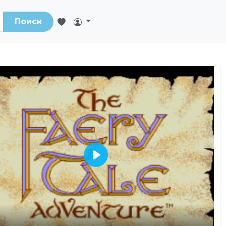
Поиск
Play