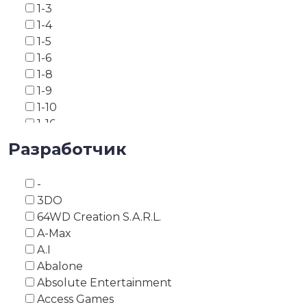
2019
1-3
Asiatic board game /
2020
1-4
Hanafuda
2021
1-5
Asiatic board game / Mahjong
2022
1-6
Asiatic board game / Renju
2023
1-8
Asiatic board game / Shougi
1-9
Beat'em Up
1-10
Board game
1-16
Board game / Mahjong
2
Разработчик
Board game / Othello
4+
Casino
6
Casino / Cards
-
8
Casino / Roulette
3DO
8+
Casino / Slot machine
64WD Creation S.A.R.L.
Casual Game
A-Max
Compilation
A.I
Educational
Abalone
Fight
Absolute Entertainment
Fight / 2D
Access Games