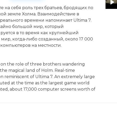
е на себя роль трех братьев, бродящих по
Pl
ой земле Холма. Взаимодействие в
реального времени напоминает Ultima 7.
айно большой мир, который
руется в то время как крупнейший
 мир, когда-либо созданный, около 17 000
 компьютеров на местности.
 on the role of three brothers wandering
the magical land of Holm. Real-time
on reminiscent of Ultima 7. An extremely large
outed at the time as the largest game world
ated, about 17,000 computer screens worth of