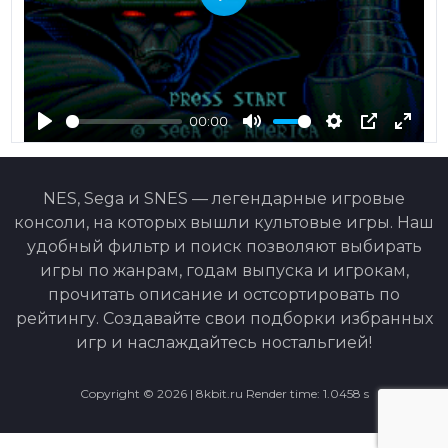
Play
00:00
Play
Mute
Settings
PIP
Ente
fulls
NES, Sega и SNES — легендарные игровые
консоли, на которых вышли культовые игры. Наш
удобный фильтр и поиск позволяют выбирать
игры по жанрам, годам выпуска и игрокам,
прочитать описание и остсортировать по
рейтингу. Создавайте свои подборки избранных
игр и наслаждайтесь ностальгией!
Copyright ©
2026 | 8kbit.ru Render time: 1.0458 s