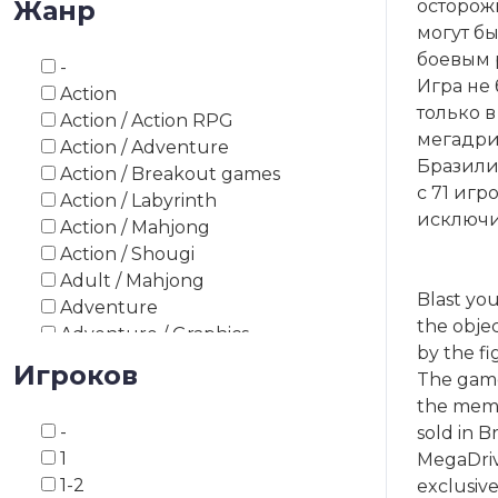
Жанр
осторож
1993
могут бы
1994
боевым 
-
1995
Игра не 
Action
1996
только 
Action / Action RPG
1997
мегадри
Action / Adventure
1998
Бразилии
Action / Breakout games
1999
с 71 игр
Action / Labyrinth
2000
исключи
Action / Mahjong
2003
Action / Shougi
2008
Adult / Mahjong
2010
Blast yo
Adventure
2012
the obje
Adventure / Graphics
2013
by the f
Adventure / Point and Click
Игроков
2014
The game
Adventure / Survival Horror
2015
the memo
Adventure / Text
2016
-
sold in B
Adventure / Visual Novel
2017
1
MegaDriv
Asiatic board game
2018
1-2
exclusiv
Asiatic board game / Go