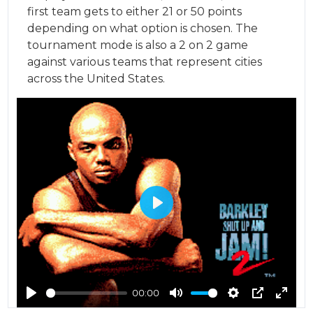
first team gets to either 21 or 50 points
depending on what option is chosen. The
tournament mode is also a 2 on 2 game
against various teams that represent cities
across the United States.
Play
00:00
Play
Mute
Settings
PIP
Ente