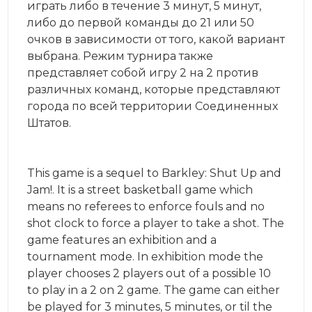
играть либо в течение 3 минут, 5 минут,
либо до первой команды до 21 или 50
очков в зависимости от того, какой вариант
выбрана. Режим турнира также
представляет собой игру 2 на 2 против
различных команд, которые представляют
города по всей территории Соединенных
Штатов.
This game is a sequel to Barkley: Shut Up and
Jam!. It is a street basketball game which
means no referees to enforce fouls and no
shot clock to force a player to take a shot. The
game features an exhibition and a
tournament mode. In exhibition mode the
player chooses 2 players out of a possible 10
to play in a 2 on 2 game. The game can either
be played for 3 minutes, 5 minutes, or til the