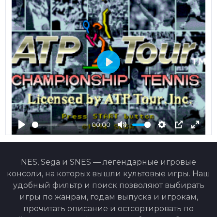
Play
00:00
Play
Mute
Settings
PIP
Ente
fulls
NES, Sega и SNES — легендарные игровые
консоли, на которых вышли культовые игры. Наш
удобный фильтр и поиск позволяют выбирать
игры по жанрам, годам выпуска и игрокам,
прочитать описание и остсортировать по