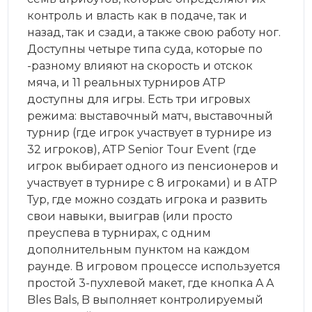
контроль и власть как в подаче, так и
назад, так и сзади, а также свою работу ног.
Доступны четыре типа суда, которые по
-разному влияют на скорость и отскок
мяча, и 11 реальных турниров ATP
доступны для игры. Есть три игровых
режима: выставочный матч, выставочный
турнир (где игрок участвует в турнире из
32 игроков), ATP Senior Tour Event (где
игрок выбирает одного из пенсионеров и
участвует в турнире с 8 игроками) и в ATP
Тур, где можно создать игрока и развить
свои навыки, выиграв (или просто
преуспева в турнирах, с одним
дополнительным пунктом на каждом
раунде. В игровом процессе используется
простой 3-пухлевой макет, где кнопка A A
Bles Bals, B выполняет контролируемый