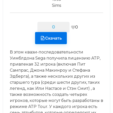
Sims
0
0
Скачать
В этом квази-последовательности
Уимблдона Sega получила лицензию ATP,
привлекая 32 игрока (включая Пит
Сампрас, Джона Макинроу и Стефана
Эдберга), а также нескольких других из
старшего тура (среди шести других, таких
легенд, как Или Настасе и Стэн Смит) , а
также возможность создать четырех
игроков, которые могут быть разработаны в
режиме ATP Tour. У каждого игрока есть
семь атрибутов, которые определяют их