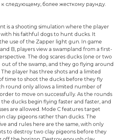
 к следующему, более жесткому раунду.
t is a shooting simulation where the player
with his faithful dogs to hunt ducks. It
 the use of the Zapper light gun. In game
and B, players view a swampland from a first-
erspective. The dog scares ducks (one or two
) out of the swamp, and they go flying around
r. The player has three shots and a limited
f time to shoot the ducks before they fly
ch round only allows a limited number of
 order to move on successfully. As the rounds
 the ducks begin flying faster and faster, and
sses are allowed. Mode C features target
on clay pigeons rather than ducks. The
ve and rules here are the same, with only
ots to destroy two clay pigeons before they
r off the horizon. Destroy enough clay