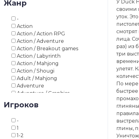
Жанр
У Duck H
1993
своими 
1994
уток. Эт
-
1995
пистолет
Action
1996
смотрят 
Action / Action RPG
1997
лица. Со
Action / Adventure
1998
раз) из 
Action / Breakout games
1999
три выс
Action / Labyrinth
2000
времени,
Action / Mahjong
2003
улетят.
Action / Shougi
2008
количес
Adult / Mahjong
2010
По мере
Adventure
2012
быстрее
Adventure / Graphics
2013
промахо
Adventure / Point and Click
Игроков
2014
глиняных
Adventure / Survival Horror
2015
правила
Adventure / Text
2016
-
выстрел
Adventure / Visual Novel
2017
1
глины, п
Asiatic board game
2018
1-2
Уничтож
Asiatic board game / Go