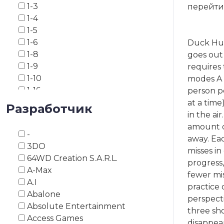
2019
1-3
перейти
Asiatic board game /
2020
1-4
Hanafuda
2021
1-5
Asiatic board game / Mahjong
2022
1-6
Duck Hun
Asiatic board game / Renju
2023
1-8
goes out 
Asiatic board game / Shougi
1-9
requires
Beat'em Up
1-10
modes A 
Board game
1-16
person p
Board game / Mahjong
2
at a time
Разработчик
Board game / Othello
4+
in the ai
Casino
6
amount o
Casino / Cards
-
8
away. Ea
Casino / Roulette
3DO
8+
misses in
Casino / Slot machine
64WD Creation S.A.R.L.
progress,
Casual Game
A-Max
fewer mi
Compilation
A.I
practice 
Educational
Abalone
perspecti
Fight
Absolute Entertainment
three sh
Fight / 2D
Access Games
disappea