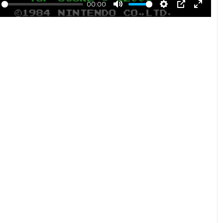
00:00
ay
Mute
Settings
PIP
Enter
fullsc