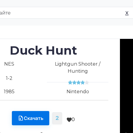
X
Duck Hunt
NES
Lightgun Shooter /
Hunting
1-2
1985
Nintendo
2
Скачать
0