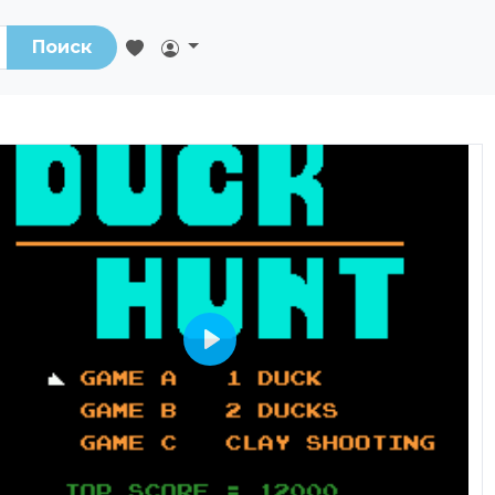
Поиск
Play