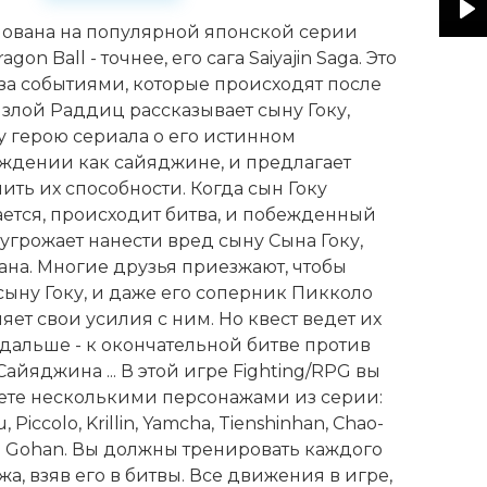
нована на популярной японской серии
Pl
gon Ball - точнее, его сага Saiyajin Saga. Это
 за событиями, которые происходят после
к злой Раддиц рассказывает сыну Гоку,
у герою сериала о его истинном
ждении как сайяджине, и предлагает
ть их способности. Когда сын Гоку
ается, происходит битва, и побежденный
угрожает нанести вред сыну Сына Гоку,
ана. Многие друзья приезжают, чтобы
сыну Гоку, и даже его соперник Пикколо
ет свои усилия с ним. Но квест ведет их
 дальше - к окончательной битве против
айяджина ... В этой игре Fighting/RPG вы
ете несколькими персонажами из серии:
 Piccolo, Krillin, Yamcha, Tienshinhan, Chao-
n Gohan. Вы должны тренировать каждого
а, взяв его в битвы. Все движения в игре,