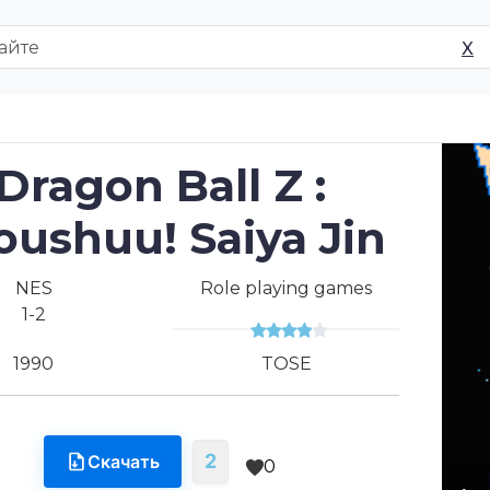
X
Dragon Ball Z :
oushuu! Saiya Jin
NES
Role playing games
1-2
1990
TOSE
2
Скачать
0