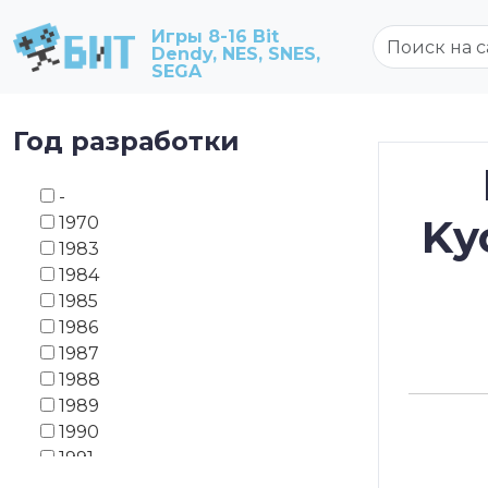
Игры 8-16 Bit
Dendy, NES, SNES,
SEGA
Год разработки
-
Ky
1970
1983
1984
1985
1986
1987
1988
1989
1990
1991
1992