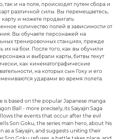
ю, так и на поле, происходят путем сбора и
карт различной силы. Вы перемещаетесь,
 карту и можете продвигать
енное количество полей в зависимости от
ения. Вы обучаете персонажей на
ьных тренировочных станциях, прежде
ь их на бои. После того, как вы обучили
ерсонажа и выбрали карты, битвы текут
ически, как кинематографические
ательности, на которых сын Гоку и его
бмениваются ударами во время полета.
 is based on the popular Japanese manga
agon Ball - more precisely, its Saiyajin Saga
follows the events that occur after the evil
ells Son Goku, the series main hero, about his
in as a Saiyajin, and suggests uniting their
s Son Goku refuses, a battle takes place, and