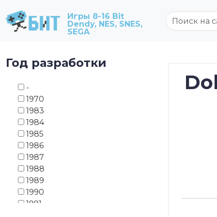
Игры 8-16 Bit
Dendy, NES, SNES,
SEGA
Год разработки
Dok
-
1970
1983
1984
1985
1986
1987
1988
1989
1990
1991
1992