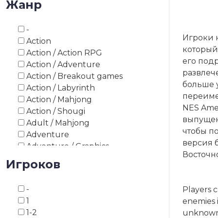
Жанр
1993
1994
-
1995
Игроки 
Action
1996
который
Action / Action RPG
1997
его подр
Action / Adventure
1998
развлеч
Action / Breakout games
1999
больше у
Action / Labyrinth
2000
переимен
Action / Mahjong
2003
NES Amer
Action / Shougi
2008
выпущен 
Adult / Mahjong
2010
чтобы п
Adventure
2012
версия 
Adventure / Graphics
2013
Восточно
Adventure / Point and Click
Игроков
2014
Adventure / Survival Horror
2015
Adventure / Text
2016
-
Players c
Adventure / Visual Novel
2017
1
enemies i
Asiatic board game
2018
1-2
unknown 
Asiatic board game / Go