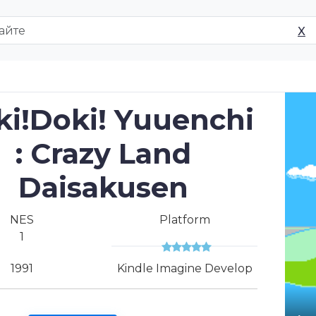
X
i!Doki! Yuuenchi
: Crazy Land
Daisakusen
NES
Platform
1
1991
Kindle Imagine Develop