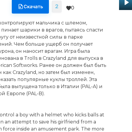
2
Скачать
0
Pl
контролируют мальчика с шлемом,
 пинает шарики в врагов, пытаясь спасти
угу от неизвестной силы в парке
ений. Чем больше ущерб он получает
рона, он наносит врагам. Игра была
ована в Trolls в Crazyland для выпуска в
ican Softworks. Ранее он должен был быть
как Crazyland, но затем был изменен,
оказать популярные куклы троллей. Эта
была выпущена только в Италии (PAL-A) и
й Европе (PAL-B).
ontrol a boy with a helmet who kicks balls at
n an attempt to save his girlfriend from a
force inside an amusement park. The more