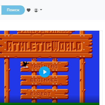
Поиск
Play