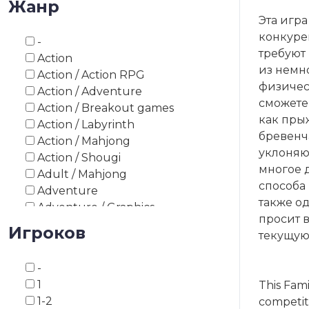
Жанр
1993
Эта игра
1994
конкуре
-
1995
требуют
Action
1996
из немн
Action / Action RPG
1997
физичес
Action / Adventure
1998
сможете
Action / Breakout games
1999
как пры
Action / Labyrinth
2000
бревенча
Action / Mahjong
2003
уклоняю
Action / Shougi
2008
многое д
Adult / Mahjong
2010
способа 
Adventure
2012
также од
Adventure / Graphics
2013
просит в
Adventure / Point and Click
Игроков
2014
текущую
Adventure / Survival Horror
2015
Adventure / Text
2016
-
Adventure / Visual Novel
2017
1
This Fami
Asiatic board game
2018
1-2
competiti
Asiatic board game / Go