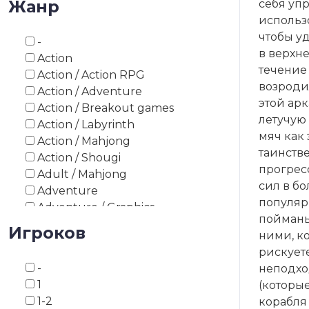
Жанр
себя уп
1993
использ
1994
чтобы у
-
1995
в верхне
Action
1996
течение 
Action / Action RPG
1997
возроди
Action / Adventure
1998
этой ар
Action / Breakout games
1999
летучую
Action / Labyrinth
2000
мяч как
Action / Mahjong
2003
таинстве
Action / Shougi
2008
прогресс
Adult / Mahjong
2010
сил в б
Adventure
2012
популярн
Adventure / Graphics
2013
пойманы
Adventure / Point and Click
Игроков
2014
ними, ко
Adventure / Survival Horror
2015
рискуете
Adventure / Text
2016
-
неподхо
Adventure / Visual Novel
2017
1
(которы
Asiatic board game
2018
1-2
корабля 
Asiatic board game / Go