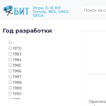
Игры 8-16 Bit
Dendy, NES, SNES,
SEGA
Год разработки
-
1970
1983
1984
1985
1986
1987
1988
1989
1990
1991
Оригина
1992