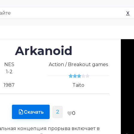
X
Arkanoid
NES
Action / Breakout games
1-2
1987
Taito
2
Скачать
0
льная концепция прорыва включает в