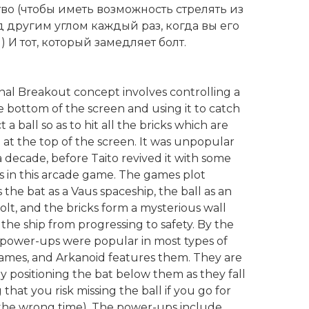
во (чтобы иметь возможность стрелять из
д другим углом каждый раз, когда вы его
 И тот, который замедляет болт.
nal Breakout concept involves controlling a
e bottom of the screen and using it to catch
t a ball so as to hit all the bricks which are
at the top of the screen. It was unpopular
a decade, before Taito revived it with some
s in this arcade game. The games plot
 the bat as a Vaus spaceship, the ball as an
lt, and the bricks form a mysterious wall
the ship from progressing to safety. By the
 power-ups were popular in most types of
ames, and Arkanoid features them. They are
 positioning the bat below them as they fall
that you risk missing the ball if you go for
the wrong time). The power-ups include