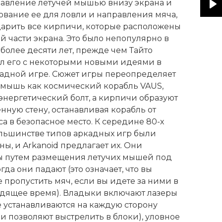
равление летучей мышью внизу экрана и
ование ее для ловли и направления мяча,
Pl
дарить все кирпичи, которые расположены
й части экрана. Это было непопулярно в
более десяти лет, прежде чем Тайто
л его с некоторыми новыми идеями в
кадной игре. Сюжет игры переопределяет
 мышь как космический корабль VAUS,
 энергетический болт, а кирпичи образуют
нную стену, останавливая корабль от
а в безопасное место. К середине 80-х
ольшинстве типов аркадных игр были
ы, и Arkanoid предлагает их. Они
 путем размещения летучих мышей под
гда они падают (это означает, что вы
 пропустить мяч, если вы идете за ними в
дящее время). Владыки включают лазеры
е устанавливаются на каждую сторону
и позволяют выстрелить в блоки), уловное