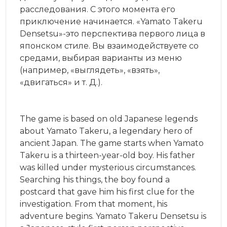
расследования. С этого момента его
приключение начинается. «Yamato Takeru
Densetsu»-это перспектива первого лица в
японском стиле. Вы взаимодействуете со
средами, выбирая варианты из меню
(например, «выглядеть», «взять»,
«двигаться» и т. Д.).
The game is based on old Japanese legends
about Yamato Takeru, a legendary hero of
ancient Japan. The game starts when Yamato
Takeru is a thirteen-year-old boy. His father
was killed under mysterious circumstances.
Searching his things, the boy found a
postcard that gave him his first clue for the
investigation. From that moment, his
adventure begins. Yamato Takeru Densetsu is