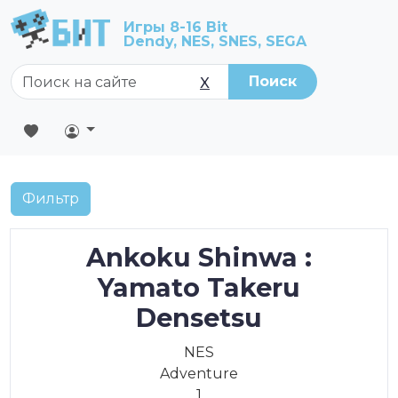
Игры 8-16 Bit
Dendy, NES, SNES, SEGA
Поиск
X
Фильтр
Ankoku Shinwa :
Yamato Takeru
Densetsu
NES
Adventure
1