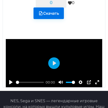
0
0
Скачать
Play
00:00
Play
Mute
Settings
PIP
Ente
fulls
NES, Sega и SNES — легендарные игровые
консоли, на которых вышли культовые игры. Наш